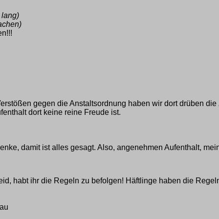
 lang)
achen)
n!!!
ößen gegen die Anstaltsordnung haben wir dort drüben die „Blac
fenthalt dort keine reine Freude ist.
ke, damit ist alles gesagt. Also, angenehmen Aufenthalt, me
seid, habt ihr die Regeln zu befolgen! Häftlinge haben die Reg
rau