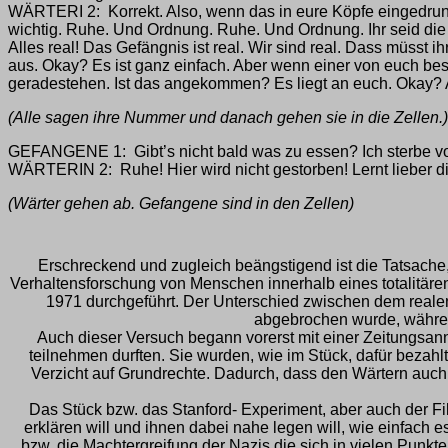
WÄRTERI 2: Korrekt. Also, wenn das in eure Köpfe eingedrunge
wichtig. Ruhe. Und Ordnung. Ruhe. Und Ordnung. Ihr seid die Häftl
Alles real! Das Gefängnis ist real. Wir sind real. Dass müsst
aus. Okay? Es ist ganz einfach. Aber wenn einer von euch beso
geradestehen. Ist das angekommen? Es liegt an euch. Okay?
(Alle sagen ihre Nummer und danach gehen sie in die Zellen.)
GEFANGENE 1: Gibt’s nicht bald was zu essen? Ich sterbe v
WÄRTERIN 2: Ruhe! Hier wird nicht gestorben! Lernt lieber di
(Wärter gehen ab. Gefangene sind in den Zellen)
Erschreckend und zugleich beängstigend ist die Tatsache,
Verhaltensforschung von Menschen innerhalb eines totalitär
1971 durchgeführt. Der Unterschied zwischen dem realen
abgebrochen wurde, währen
Auch dieser Versuch begann vorerst mit einer Zeitungsan
teilnehmen durften. Sie wurden, wie im Stück, dafür beza
Verzicht auf Grundrechte. Dadurch, dass den Wärtern auch
Das Stück bzw. das Stanford- Experiment, aber auch der F
erklären will und ihnen dabei nahe legen will, wie einfach e
bzw. die Machtergreifung der Nazis die sich in vielen Punkt