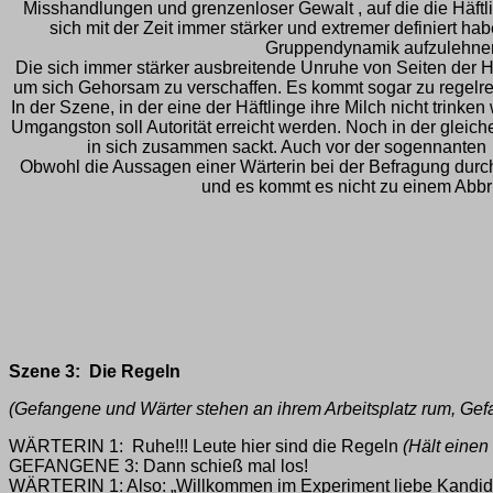
Misshandlungen und grenzenloser Gewalt , auf die die Häftlin
sich mit der Zeit immer stärker und extremer definiert 
Gruppendynamik aufzulehnen u
Die sich immer stärker ausbreitende Unruhe von Seiten der 
um sich Gehorsam zu verschaffen. Es kommt sogar zu regelrec
In der Szene, in der eine der Häftlinge ihre Milch nicht trin
Umgangston soll Autorität erreicht werden. Noch in der gleic
in sich zusammen sackt. Auch vor der sogennanten ,,
Obwohl die Aussagen einer Wärterin bei der Befragung durch
und es kommt es nicht zu einem Abbr
Szene 3: Die Regeln
(Gefangene und Wärter stehen an ihrem Arbeitsplatz rum, Gefa
WÄRTERIN 1: Ruhe!!! Leute hier sind die Regeln
(Hält einen
GEFANGENE 3: Dann schieß mal los!
WÄRTERIN 1: Also: „Willkommen im Experiment liebe Kandida