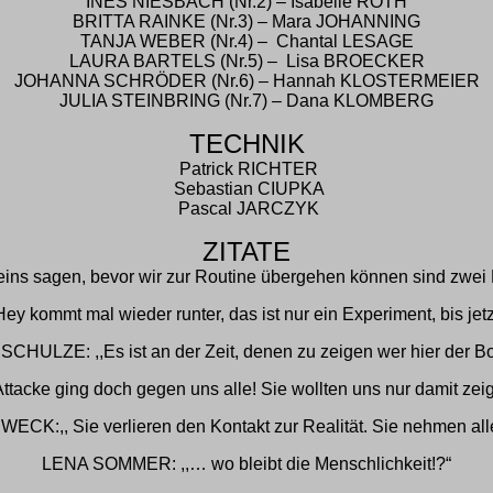
INES NIESBACH (Nr.2) – Isabelle ROTH
BRITTA RAINKE (Nr.3) – Mara JOHANNING
TANJA WEBER (Nr.4) – Chantal LESAGE
LAURA BARTELS (Nr.5) – Lisa BROECKER
JOHANNA SCHRÖDER (Nr.6) – Hannah KLOSTERMEIER
JULIA STEINBRING (Nr.7) – Dana KLOMBERG
TECHNIK
Patrick RICHTER
Sebastian CIUPKA
Pascal JARCZYK
ZITATE
ins sagen, bevor wir zur Routine übergehen können sind zwei
mmt mal wieder runter, das ist nur ein Experiment, bis jetzt i
CHULZE: ,,Es ist an der Zeit, denen zu zeigen wer hier der Bos
tacke ging doch gegen uns alle! Sie wollten uns nur damit zei
CK:,, Sie verlieren den Kontakt zur Realität. Sie nehmen alle
LENA SOMMER: ,,… wo bleibt die Menschlichkeit!?“