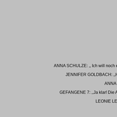
ANNA SCHULZE: ,, Ich will noch e
JENNIFER GOLDBACH: ,,Hey ko
ANNA S
GEFANGENE 7: ,,Ja klar! Die At
LEONIE LEWE