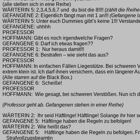
(alle stellen sich in eine Reihe)
WÄRTERIN 5: 2,3,4,5,6,7 und du bist die 8!!!!
(zählt die Reihe
GEFANGENE 2: Eigentlich fängt man mit 1 an!!!
(Gefangene l
WÄRTERIN 5: Unter euch Dummies gibt’s keine 1!!! Verstande
GEFANGENE: uhhhh
PROFESSOR
HOFFMANN: Gibt es noch irgendwelche Fragen?
GEFANGENE 6: Darf ich etwas fragen??
PROFESSOR 1: Nur heraus damit!!!
GEFANGENE 6: Bestrafen – wie sieht das aus?
PROFESSOR
HOFFMANN: In einfachen Fällen Liegestütze. Bei schweren Verst
extrem klein ist. Ich darf ihnen versichern, dass ein längerer Au
(Alle starren auf die Black Box.)
GEFANGENE 6: Scheiße!
PROFESSOR
HOFFMANN: Wie gesagt, bei schweren Verstößen. Nun ich den
(Professor geht ab. Gefangenen stehen in einer Reihe)
WÄRTERIN 2: Ihr seid Häftlinge! Häftlinge! Solange ihr hier 
GEFANGENE 5: Häftlinge haben die Regeln zu befolgen!
WÄRTERIN 2: Wie heißt das?
GEFANGENE 5: Häftlinge haben die Regeln zu befolgen, F
Strafvollzugsbeamtin