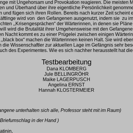
ge mit Ungehorsam und Provokation reagieren. Die meisten Mitgli
haben und Überhand über ihre eigentliche Persönlichkeit genomme
nd fügen sich ihren Rollen. Bereits nach kurzer Zeit scheint 
Häftlinge wird von den Gefangenen ausgenutzt, indem sie zu i
hten ,,Krisengesprächen“ der Wärterinnen, in denen sie Pläne
ken will wird die Brutalität ihrer Umgehensweise mit den Gefange
hen Nacht kommt es zu einer Prügelei zwischen einigen Wärterin
black box“ machen die Wärterinnen keinen Halt. Sie wird ebenf
 die Wissenschaftler zur aktuellen Lage im Gefängnis sehr bes
uch des Experimentes. Wie es sich nachher herausstellt hat d
Testbearbeitung
Dana KLOMBERG
Jule BELLINGRÖHR
Maike LAGERPUSCH
Angelina ERNST
Hannah KLOSTERMEIER
ngene unterhalten sich alle, Professor steht mit im Raum)
 Briefumschlag in der Hand )
tinin,