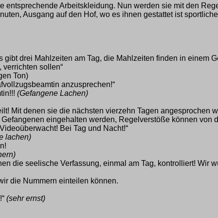
 ihre entsprechende Arbeitskleidung. Nun werden sie mit den Re
en, Ausgang auf den Hof, wo es ihnen gestattet ist sportliche 
ibt drei Mahlzeiten am Tag, die Mahlzeiten finden in einem Ge
, verrichten sollen“
gen Ton)
fvollzugsbeamtin anzusprechen!“
in!!!
(Gefangene Lachen)
 Mit denen sie die nächsten vierzehn Tagen angesprochen w
n Gefangenen eingehalten werden, Regelverstöße können von de
Videoüberwacht! Bei Tag und Nacht!“
e lachen)
n!
hern)
die seelische Verfassung, einmal am Tag, kontrolliert! Wir w
wir die Nummern einteilen können.
!“
(sehr ernst)