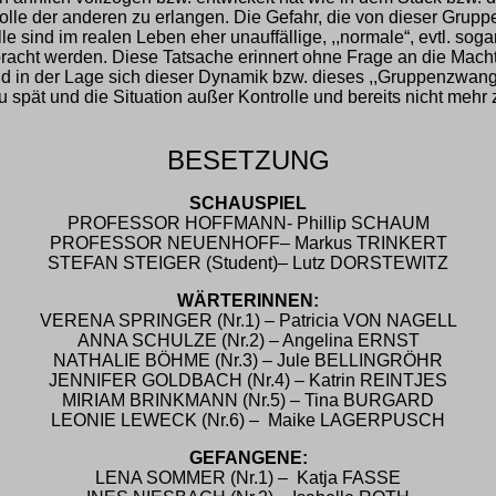
olle der anderen zu erlangen. Die Gefahr, die von dieser Grupp
 sind im realen Leben eher unauffällige, ,,normale“, evtl. so
llbracht werden. Diese Tatsache erinnert ohne Frage an die Mac
d in der Lage sich dieser Dynamik bzw. dieses ,,Gruppenzwangs
u spät und die Situation außer Kontrolle und bereits nicht mehr 
BESETZUNG
SCHAUSPIEL
PROFESSOR HOFFMANN- Phillip SCHAUM
PROFESSOR NEUENHOFF– Markus TRINKERT
STEFAN STEIGER (Student)– Lutz DORSTEWITZ
WÄRTERINNEN:
VERENA SPRINGER (Nr.1) – Patricia VON NAGELL
ANNA SCHULZE (Nr.2) – Angelina ERNST
NATHALIE BÖHME (Nr.3) – Jule BELLINGRÖHR
JENNIFER GOLDBACH (Nr.4) – Katrin REINTJES
MIRIAM BRINKMANN (Nr.5) – Tina BURGARD
LEONIE LEWECK (Nr.6) – Maike LAGERPUSCH
GEFANGENE:
LENA SOMMER (Nr.1) – Katja FASSE