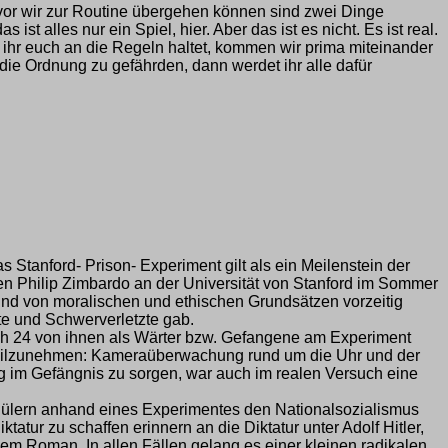
evor wir zur Routine übergehen können sind zwei Dinge
st alles nur ein Spiel, hier. Aber das ist es nicht. Es ist real.
e ihr euch an die Regeln haltet, kommen wir prima miteinander
die Ordnung zu gefährden, dann werdet ihr alle dafür
Stanford- Prison- Experiment gilt als ein Meilenstein der
n Philip Zimbardo an der Universität von Stanford im Sommer
und von moralischen und ethischen Grundsätzen vorzeitig
e und Schwerverletzte gab.
ich 24 von ihnen als Wärter bzw. Gefangene am Experiment
m teilzunehmen: Kameraüberwachung rund um die Uhr und der
g im Gefängnis zu sorgen, war auch im realen Versuch eine
chülern anhand eines Experimentes den Nationalsozialismus
atur zu schaffen erinnern an die Diktatur unter Adolf Hitler,
dem Roman. In allen Fällen gelang es einer kleinen radikalen