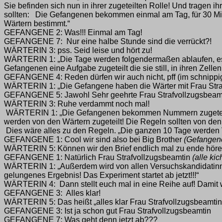
Sie befinden sich nun in ihrer zugeteilten Rolle! Und tragen
sollten: Die Gefangenen bekommen einmal am Tag, für 30 Minut
Wärtern bestimmt.“
GEFANGENE 2: Was!!! Einmal am Tag!
GEFANGENE 7: Nur eine halbe Stunde sind die verrückt?!
WÄRTERIN 3: pss. Seid leise und hört zu!
WÄRTERIN 1: „Die Tage werden folgendermaßen ablaufen, es g
Gefangenen eine Aufgabe zugeteilt die sie still, in ihren Zellen
GEFANGENE 4: Reden dürfen wir auch nicht, pff (im schnippi
WÄRTERIN 1: „Die Gefangene haben die Wärter mit Frau Stra
GEFANGENE 5: Jawohl Sehr geehrte Frau Strafvollzugsbeamt
WÄRTERIN 3: Ruhe verdammt noch mal!
WÄRTERIN 1: „Die Gefangenen bekommen Nummern zugeteilt!
werden von den Wärtern zugeteilt! Die Regeln sollten von de
Dies wäre alles zu den Regeln. „Die ganzen 10 Tage werden 
GEFANGENE 1: Cool wir sind also bei Big Brother
(Gefangen
WÄRTERIN 5: Können wir den Brief endlich mal zu ende höre
GEFANGENE 1: Natürlich Frau Strafvollzugsbeamtin
(alle kic
WÄRTERIN 1: „Außerdem wird von allen Versuchskandidatinnen 
gelungenes Ergebnis! Das Experiment startet ab jetzt!!!“
WÄRTERIN 4: Dann stellt euch mal in eine Reihe auf! Damit 
GEFANGENE 3: Alles klar!
WÄRTERIN 5: Das heißt „alles klar Frau Strafvollzugsbeamtin
GEFANGENE 3: Ist ja schon gut Frau Strafvollzugsbeamtin
GEFANGENE 7: Was geht denn jetzt ab???