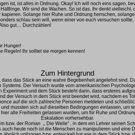
n ist, ist alles in Ordnung. Okay! Ich will noch eins sagen, b
inge. Wir sind die Wachen. So ist das. Ihr denkt vielleicht, das i
 ihr kapieren. Solange hier Ruhe und Ordnung herrschen, solang
nders schlau sein will, wenn einer von euch versuchen sollte, 
 Also gut… Durchzählen!
or Hunger!
e Regeln! Ihr solltet sie morgen kennen!
Zum Hintergrund
 dass das Stück an eine wahre Begebenheit angelehnt sind. Das 
en Systems. Der Versuch wurde vom amerikanischen Psychologe
 Experiment und dem Stück besteht darin, dass ersteres aufgr
d der Versuch in dem Stück erst beendet wird, nachdem es Tot
nonce auf die sich zahlreiche Personen meldeten und schließl
hlt und mussten sich auf dieselben Bedingungen einlassen, u
 hier alle Freiheiten gelassen wurden, um für Ruhe und Ordnun
Eskalation vorhersehbar.
ilm bzw. der Roman ,, Die Welle“ , in dem ein Lehrer seinen S
s auch heute noch ist die Menschen zu manipulieren und eine Dikt
en ähnlich vollzogen bzw. entwickelt hat wie in dem Stück bzw. 